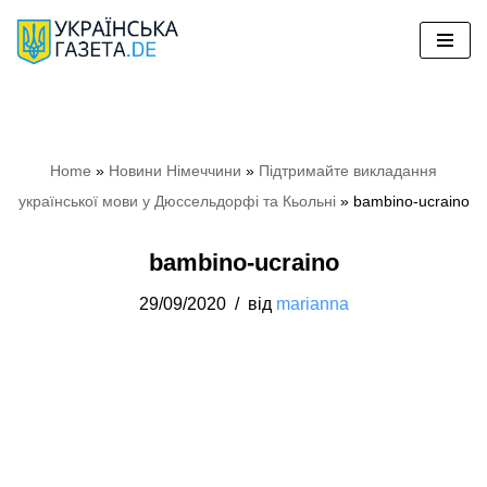
Перейти
до
вмісту
Home
»
Новини Німеччини
»
Підтримайте викладання
української мови у Дюссельдорфі та Кьольні
»
bambino-ucraino
bambino-ucraino
29/09/2020
від
marianna