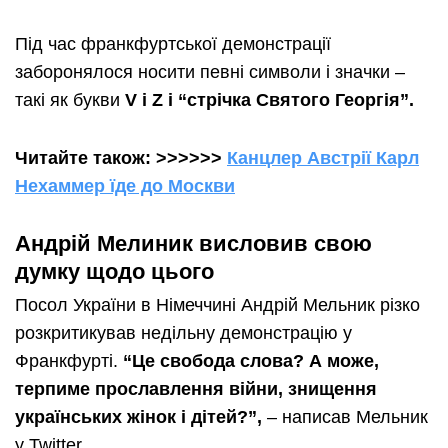
Під час франкфуртської демонстрації
заборонялося носити певні символи і значки –
такі як букви
V і Z і
“стрічка Святого Георгія”.
Читайте також: >>>>>>
Канцлер Австрії Карл
Нехаммер їде до Москви
Андрій Мелиник висловив свою
думку щодо цього
Посол України в Німеччині Андрій Мельник різко
розкритикував недільну демонстрацію у
Франкфурті.
“Це свобода слова? А може,
терпиме прославлення війни, знищення
українських жінок і дітей?”,
– написав Мельник
у Twitter.