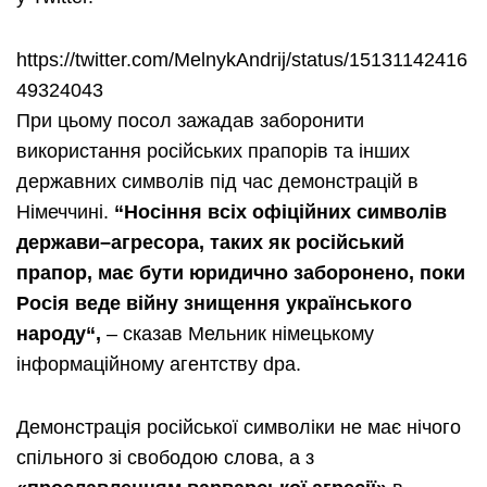
https://twitter.com/MelnykAndrij/status/15131142416
49324043
При цьому посол зажадав заборонити
використання російських прапорів та інших
державних символів під час демонстрацій в
Німеччині.
“
Носіння
всіх
офіційних
символів
держави
–
агресора
,
таких
як
російський
прапор
,
має
бути
юридично
заборонено
,
поки
Росія
веде
війну
знищення
українського
народу
“,
– сказав Мельник німецькому
інформаційному агентству dpa.
Демонстрація російської символіки не має нічого
спільного зі свободою слова, а з