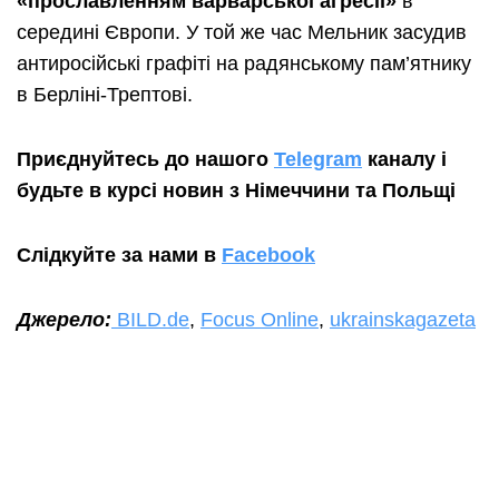
«прославленням варварської агресії»
в
середині Європи. У той же час Мельник засудив
антиросійські графіті на радянському пам’ятнику
в Берліні-Трептові.
Приєднуйтесь до нашого
Telegram
каналу і
будьте в курсі новин з Німеччини та Польщі
Слідкуйте за нами в
Facebook
Джерело:
BILD.de
,
Focus Online
,
ukrainskagazeta