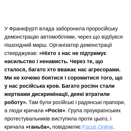
У Франкфурті влада заборонила проросійську
демонстрацію автомобілями, через що відбувся
пішохідний марш. Організатор демонстрації
стверджував:
«
Ніхто
з
нас
не
підтримує
насильство
і
ненависть
.
Через
те
,
що
сталося
,
багато
хто
вважає
нас
агресорами
.
Ми
не
хочемо
боятися
і
соромитися
того
,
що
у
нас
російська
кров
.
Багато
росіян
стали
жертвами
дискримінації
,
деякі
втратили
роботу»
.
Там були російські і радянські прапори,
а люди кричали
«
Росія
»
. Група проукраїнських
протестувальників виступила проти цього, і
кричала
«
ганьба
»,
повідомляє
Focus Online
.