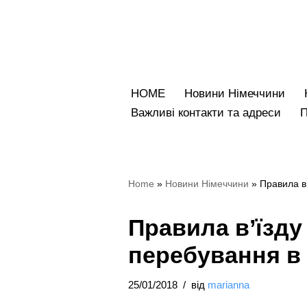
Перейти
до
вмісту
HOME
Новини Німеччини
Bажливі контакти та адреси
Home
»
Новини Німеччини
»
Правила в’
Правила в’їзду
перебування в 
25/01/2018
від
marianna