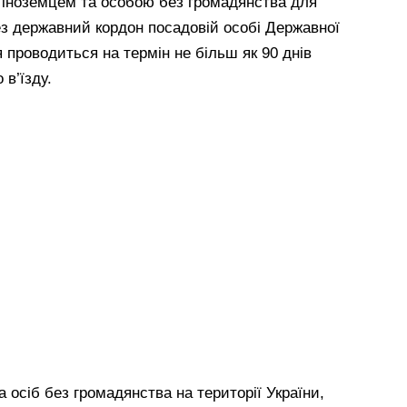
 іноземцем та особою без громадянства для
рез державний кордон посадовій особі Державної
 проводиться на термін не більш як 90 днів
 в’їзду.
а осіб без громадянства на території України,