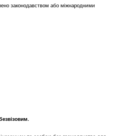
влено законодавством або міжнародними
 безвізовим.