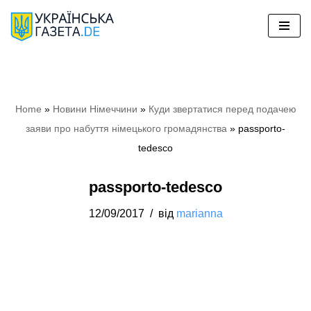
Перейти
до
вмісту
Home
»
Новини Німеччини
»
Куди звертатися перед подачею
заяви про набуття німецького громадянства
»
passporto-
tedesco
passporto-tedesco
12/09/2017
від
marianna