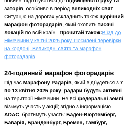
повинні підготуватися до
підвищеного руху та
заторів
, особливо в період
великодніх свят
.
Ситуацію на дорогах ускладнить також
щорічний
марафон фоторадарів
, який охопить
тисячі
локацій
по всій країні.
Прочитай також:
В’їзд до
Німеччини у квітні 2025 року. Посилені перевірки
на кордоні, Великодні свята та марафон
фоторадарів
24-годинний марафон фоторадарів
Під час
Марафону Радарів
, який відбудеться з
7
по 13 квітня 2025 року
,
радари будуть активні
на території Німеччини. Не всі
федеральні землі
візьмуть участь у
акції
; згідно з інформацією
ADAC
, братимуть участь:
Баден-Вюртемберг,
Баварія, Бранденбург, Бремен, Гамбург,