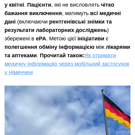
у квітні
.
Пацієнти
, які не висловлять
чітко
бажання виключення
, матимуть
всі медичні
дані
(включаючи
рентгенівські знімки та
результати лабораторних досліджень
)
збережені в
ePA
. Метою цієї
ініціативи
є
полегшення обміну інформацією
між
лікарями
та аптеками
.
Прочитай також:
Як отримати
медичну інформацію через мобільний застосунок
у Німеччині