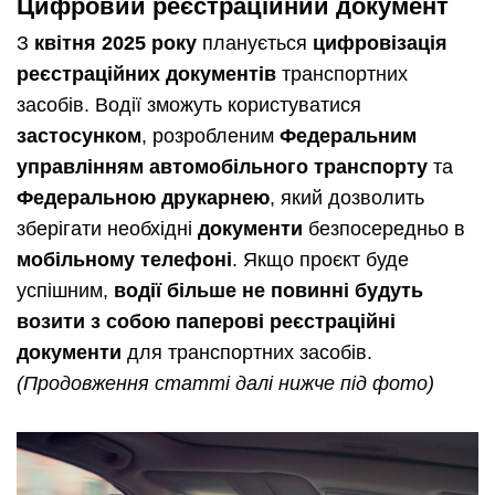
Цифровий реєстраційний документ
З
квітня 2025 року
планується
цифровізація
реєстраційних документів
транспортних
засобів. Водії зможуть користуватися
застосунком
, розробленим
Федеральним
управлінням автомобільного транспорту
та
Федеральною друкарнею
, який дозволить
зберігати необхідні
документи
безпосередньо в
мобільному телефоні
. Якщо проєкт буде
успішним,
водії більше не повинні будуть
возити з собою паперові реєстраційні
документи
для транспортних засобів.
(Продовження статті далі нижче під фото)