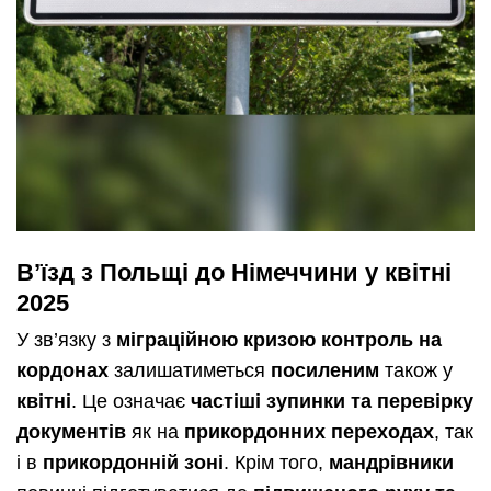
В’їзд з Польщі до Німеччини у квітні
2025
У зв’язку з
міграційною кризою
контроль на
кордонах
залишатиметься
посиленим
також у
квітні
. Це означає
частіші зупинки та перевірку
документів
як на
прикордонних переходах
, так
і в
прикордонній зоні
. Крім того,
мандрівники