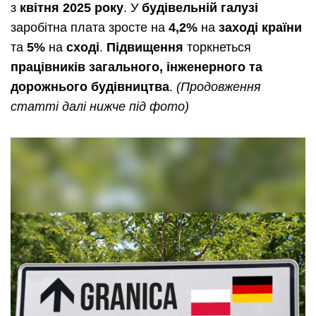
з
квітня 2025 року
. У
будівельній галузі
заробітна плата зросте на
4,2%
на
заході країни
та
5%
на
сході
.
Підвищення
торкнеться
працівників загального, інженерного та
дорожнього будівництва
.
(Продовження
статті далі нижче під фото)