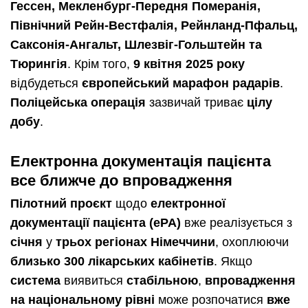
Гессен, Мекленбург-Передня Померанія,
Північний Рейн-Вестфалія, Рейнланд-Пфальц,
Саксонія-Ангальт, Шлезвіг-Гольштейн та
Тюрингія
. Крім того,
9 квітня 2025 року
відбудеться
європейський марафон радарів
.
Поліцейська операція
зазвичай триває
цілу
добу
.
Електронна документація пацієнта
все ближче до впровадження
Пілотний проєкт
щодо
електронної
документації пацієнта (ePA)
вже реалізується з
січня
у
трьох регіонах Німеччини
, охоплюючи
близько 300 лікарських кабінетів
. Якщо
система
виявиться
стабільною
,
впровадження
на національному рівні
може розпочатися
вже