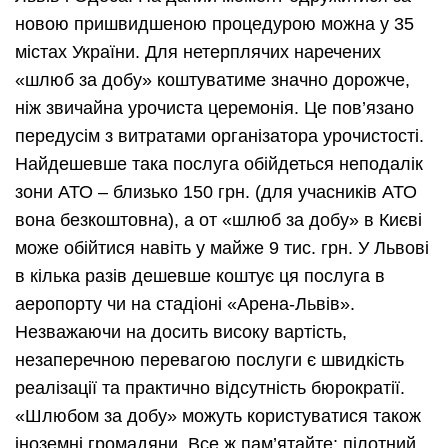
новою пришвидшеною процедурою можна у 35
містах України. Для нетерплячих наречених
«шлюб за добу» коштуватиме значно дорожче,
ніж звичайна урочиста церемонія. Це пов’язано
передусім з витратами організатора урочистості.
Найдешевше така послуга обійдеться неподалік
зони АТО – близько 150 грн. (для учасників АТО
вона безкоштовна), а от «шлюб за добу» в Києві
може обійтися навіть у майже 9 тис. грн. У Львові
в кілька разів дешевше коштує ця послуга в
аеропорту чи на стадіоні «Арена-Львів».
Незважаючи на досить високу вартість,
незаперечною перевагою послуги є швидкість
реалізації та практично відсутність бюрократії.
«Шлюбом за добу» можуть користуватися також
іноземні громадяни. Все ж пам’ятайте: пілотний