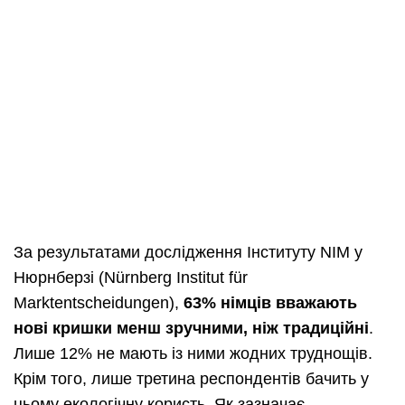
За результатами дослідження Інституту NIM у
Нюрнберзі (Nürnberg Institut für
Marktentscheidungen),
63% німців вважають
нові кришки менш зручними, ніж традиційні
.
Лише 12% не мають із ними жодних труднощів.
Крім того, лише третина респондентів бачить у
цьому екологічну користь. Як зазначає