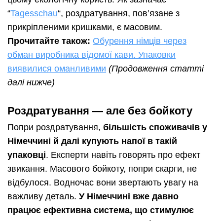
“
Tagesschau
“, роздратування, пов’язане з
прикріпленими кришками, є масовим.
Прочитайте також:
Обурення німців через
обман виробника відомої кави. Упаковки
виявилися оманливими
(Продовження статті
далі нижче)
Роздратування — але без бойкоту
Попри роздратування,
більшість споживачів у
Німеччині й далі купують напої в такій
упаковці
. Експерти навіть говорять про ефект
звикання. Масового бойкоту, попри скарги, не
відбулося. Водночас вони звертають увагу на
важливу деталь.
У Німеччині вже давно
працює ефективна система, що стимулює