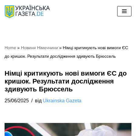
Перейти
до
вмісту
Home
»
Новини Німеччини
»
Німці критикують нові вимоги ЄС
до кришок. Результати дослідження здивують Брюссель
Німці критикують нові вимоги ЄС до
кришок. Результати дослідження
здивують Брюссель
25/06/2025
від
Ukrainska Gazeta