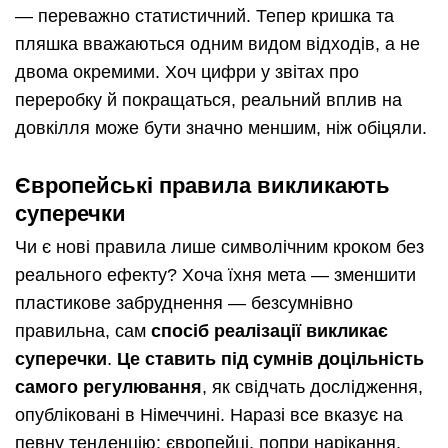
— переважно статистичний. Тепер кришка та
пляшка вважаються одним видом відходів, а не
двома окремими. Хоч цифри у звітах про
переробку й покращаться, реальний вплив на
довкілля може бути значно меншим, ніж обіцяли.
Європейські правила викликають
суперечки
Чи є нові правила лише символічним кроком без
реального ефекту? Хоча їхня мета — зменшити
пластикове забруднення — безсумнівно
правильна, сам
спосіб реалізації викликає
суперечки
.
Це ставить під сумнів доцільність
самого регулювання
, як свідчать дослідження,
опубліковані в Німеччині. Наразі все вказує на
певну тенденцію: європейці, попри нарікання,