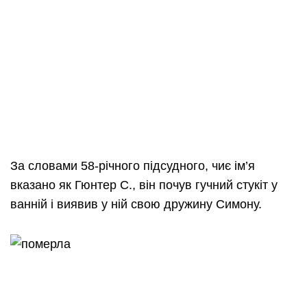
За словами 58-річного підсудного, чиє ім’я
вказано як Гюнтер С., він почув гучний стукіт у
ванній і виявив у ній свою дружину Симону.