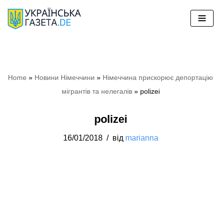
Перейти
до
вмісту
Home
»
Новини Німеччини
»
Німеччина прискорює депортацію
мігрантів та нелегалів
»
polizei
polizei
16/01/2018
від
marianna