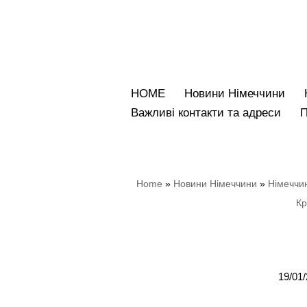
Перейти
до
вмісту
HOME
Новини Німеччини
Bажливі контакти та адреси
Home
»
Новини Німеччини
»
Німеччин
Кр
19/01