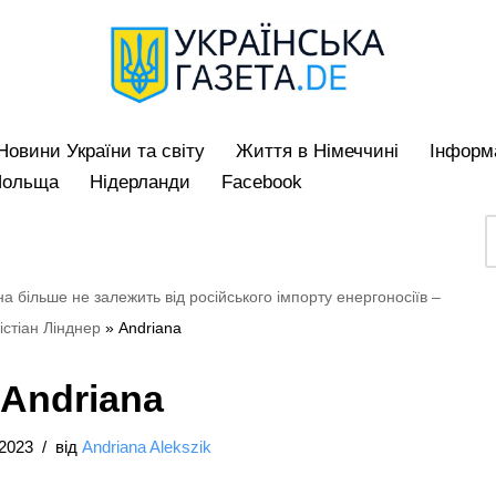
Hовини України та світу
Життя в Німеччині
Iнформа
Польща
Нідерланди
Facebook
а більше не залежить від російського імпорту енергоносіїв –
істіан Лінднер
»
Andriana
Andriana
/2023
від
Andriana Alekszik