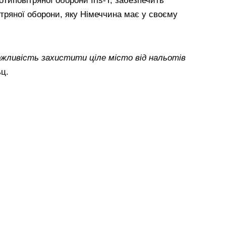
иповітряної оборони Iris-T, забезпечить
тряної оборони, яку Німеччина має у своєму
ожливість захистити ціле місто від нальотів
ц.