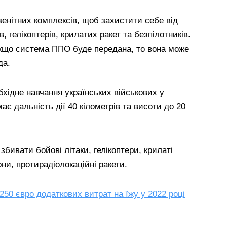
зенітних комплексів, щоб захистити себе від
в, гелікоптерів, крилатих ракет та безпілотників.
кщо система ППО буде передана, то вона може
да.
хідне навчання українських військових у
є дальність дії 40 кілометрів та висоти до 20
бивати бойові літаки, гелікоптери, крилаті
они, протирадіолокаційні ракети.
 250 євро додаткових витрат на їжу у 2022 році