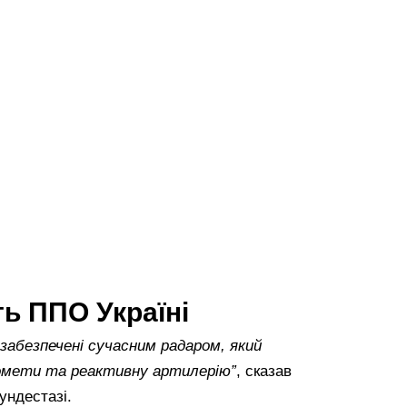
ь ППО Україні
 забезпечені сучасним радаром, який
номети та реактивну артилерію”
, сказав
ундестазі.