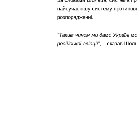
За словами Шольца, система прот
найсучаснішу систему протипові
розпорядженні.
“Таким чином ми дамо Україні м
російської авіації”
,
– сказав Шоль