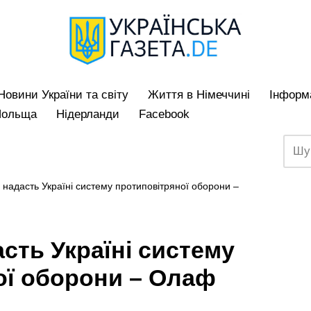
Hовини України та світу
Життя в Німеччині
Iнформа
Польща
Нідерланди
Facebook
 надасть Україні систему протиповітряної оборони –
сть Україні систему
ої оборони – Олаф