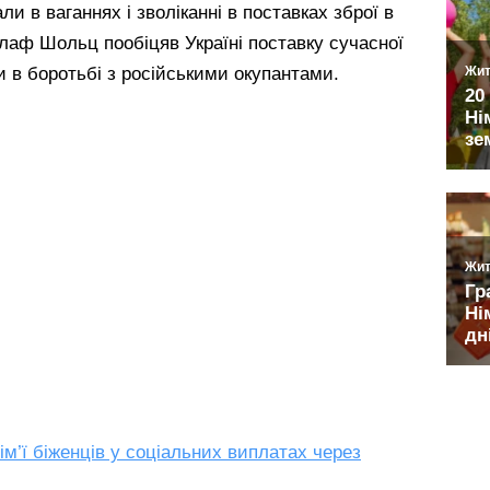
и в ваганнях і зволіканні в поставках зброї в
лаф Шольц пообіцяв Україні поставку сучасної
 в боротьбі з російськими окупантами.
м’ї біженців у соціальних виплатах через