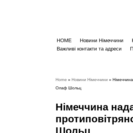
Перейти
до
вмісту
HOME
Новини Німеччини
Bажливі контакти та адреси
Home
»
Новини Німеччини
»
Німеччина
Олаф Шольц
Німеччина нада
протиповітрян
Шольц