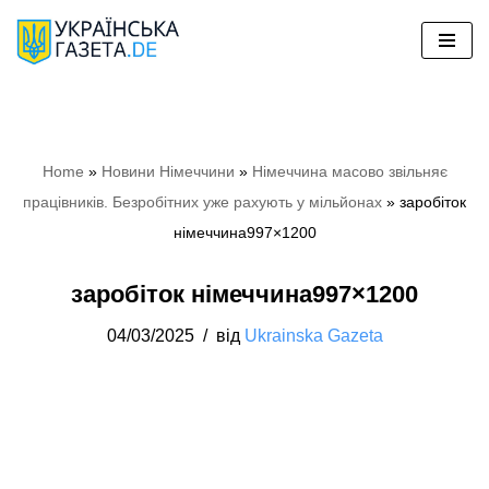
Перейти
до
вмісту
Home
»
Новини Німеччини
»
Німеччина масово звільняє
працівників. Безробітних уже рахують у мільйонах
»
заробіток
німеччина997×1200
заробіток німеччина997×1200
04/03/2025
від
Ukrainska Gazeta