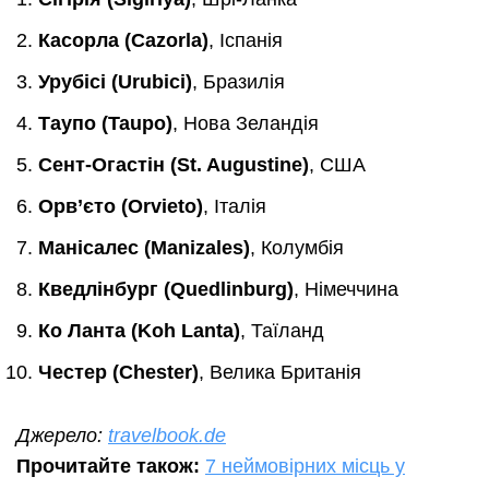
Касорла (Cazorla)
, Іспанія
Урубісі (Urubici)
, Бразилія
Таупо (Taupo)
, Нова Зеландія
Сент-Огастін (St. Augustine)
, США
Орв’єто
(Orvieto)
, Італія
Манісалес (Manizales)
, Колумбія
Кведлінбург (Quedlinburg)
, Німеччина
Ко Ланта (Koh Lanta)
, Таїланд
Честер (Chester)
, Велика Британія
Джерело:
travelbook.de
Прочитайте також:
7 неймовірних місць у