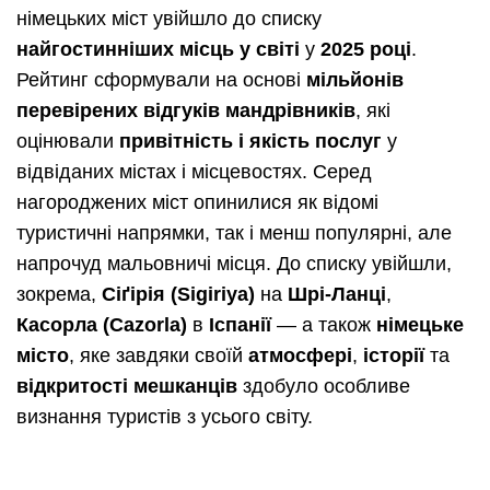
німецьких міст увійшло до списку
найгостинніших місць у світі
у
2025 році
.
Рейтинг сформували на основі
мільйонів
перевірених відгуків мандрівників
, які
оцінювали
привітність і якість послуг
у
відвіданих містах і місцевостях. Серед
нагороджених міст опинилися як відомі
туристичні напрямки, так і менш популярні, але
напрочуд мальовничі місця. До списку увійшли,
зокрема,
Сіґірія (Sigiriya)
на
Шрі-Ланці
,
Касорла (Cazorla)
в
Іспанії
— а також
німецьке
місто
, яке завдяки своїй
атмосфері
,
історії
та
відкритості мешканців
здобуло особливе
визнання туристів з усього світу.