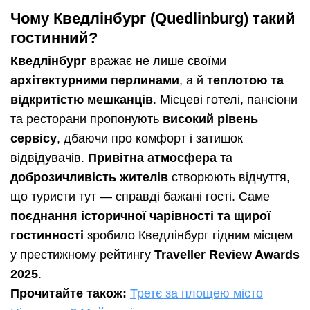
Чому Кведлінбург (Quedlinburg) такий
гостинний?
Кведлінбург
вражає не лише своїми
архітектурними перлинами
, а й
теплотою та
відкритістю мешканців
. Місцеві готелі, пансіони
та ресторани пропонують
високий рівень
сервісу
, дбаючи про комфорт і затишок
відвідувачів.
Привітна атмосфера
та
доброзичливість жителів
створюють відчуття,
що туристи тут — справді бажані гості. Саме
поєднання історичної чарівності та щирої
гостинності
зробило Кведлінбург гідним місцем
у престижному рейтингу
Traveller Review Awards
2025
.
Прочитайте також:
Третє за площею місто