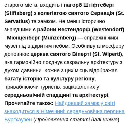
старого міста, входить і
пагорб Штіфтсберг
(Stiftsberg)
з
колегіатою святого Сервація (St.
Servatius)
та замком. Не менш історично
значущими є
райони Вестендорф (Westendorf)
і
Мюнценберг (Münzenberg)
— справжні живі
музеї під відкритим небом. Особливу атмосферу
доповнює
церква святого Віперті (St. Wiperti)
,
яка гармонійно поєднує сакральну архітектуру з
духом давнини. Кожне з цих місць відображає
багату історію та культуру регіону
,
приваблюючи туристів, зацікавлених у
середньовічній спадщині та архітектурі
.
Прочитайте також:
Найдовший замок у світі
знаходиться в Німеччині: середньовічна перлина
Бурґхаузен
(
Продовження статті далі нижче
)