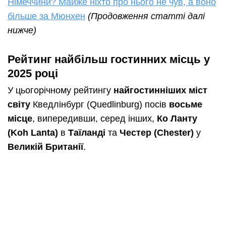
Німеччини? Майже ніхто про нього не чув, а воно
більше за Мюнхен
(
Продовження статті далі
нижче
)
Рейтинг найбільш гостинних місць у
2025 році
У цьогорічному рейтингу
найгостинніших міст
світу
Кведлінбург (Quedlinburg) посів
восьме
місце
, випередивши, серед інших,
Ко Ланту
(Koh Lanta)
в
Таїланді
та
Честер (Chester)
у
Великій Британії
.