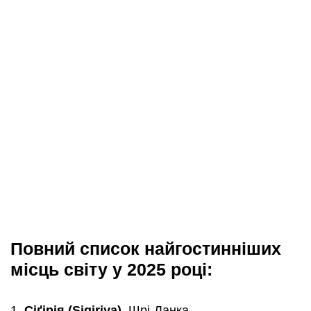
Повний список найгостинніших
місць світу у 2025 році:
Сіґірія (Sigiriya)
, Шрі-Ланка