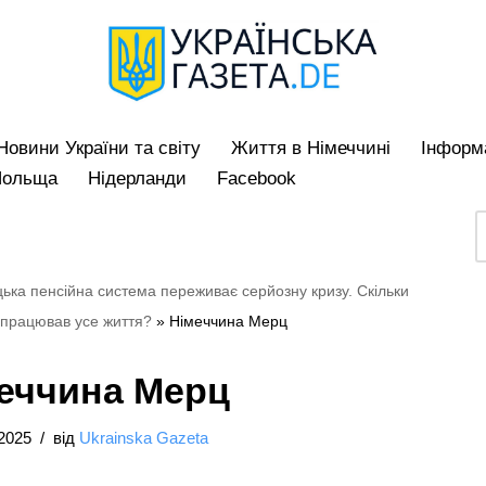
Hовини України та світу
Життя в Німеччині
Iнформа
Польща
Нідерланди
Facebook
ька пенсійна система переживає серйозну кризу. Скільки
о працював усе життя?
»
Німеччина Мерц
еччина Мерц
2025
від
Ukrainska Gazeta