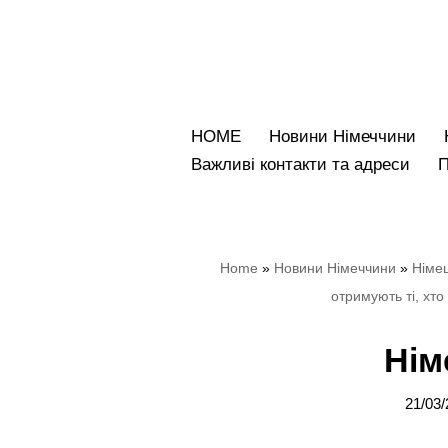
Перейти
до
вмісту
HOME
Новини Німеччини
Bажливі контакти та адреси
Home
»
Новини Німеччини
»
Німец
отримують ті, хт
Нім
21/03/