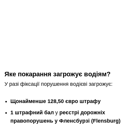
Яке покарання загрожує водіям?
У разі фіксації порушення водієві загрожує:
Щонайменше 128,50 євро штрафу
1 штрафний бал
у
реєстрі дорожніх
правопорушень у Фленсбурзі (Flensburg)