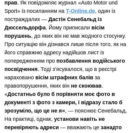
прав
. Як повідомляє журнал «Auto Motor und
Sport» із посиланням на
T-Online.de
, один із
постраждалих —
Дастін Сенебальд із
Дюссельдорфа
. Йому приписали
вісім
порушень
, до яких він не мав жодного стосунку.
Про ситуацію він дізнався лише після того, як на
його справжню адресу надійшов лист із
попередженням про
позбавлення водійського
посвідчення
. Тоді з’ясувалося, що в реєстрі
нараховано
вісім штрафних балів
за
правопорушення, яких він
не скоював
.
«
Достатньо було б порівняти моє фото в
документі з фото з камери, і відразу стало б
зрозуміло, що це не я»
, — пояснює Сенебальд.
На практиці, однак,
установи навіть не
перевіряють адреси
— вважають це
занадто