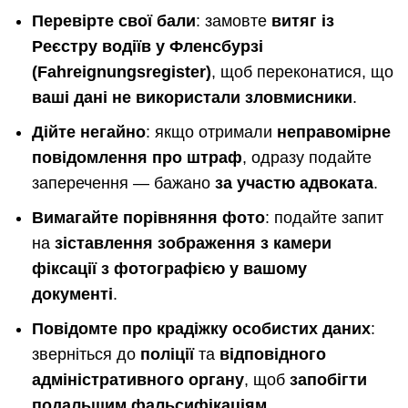
Перевірте свої бали
: замовте
витяг із
Реєстру водіїв у Фленсбурзі
(Fahreignungsregister)
, щоб переконатися, що
ваші дані не використали зловмисники
.
Дійте негайно
: якщо отримали
неправомірне
повідомлення про штраф
, одразу подайте
заперечення — бажано
за участю адвоката
.
Вимагайте порівняння фото
: подайте запит
на
зіставлення зображення з камери
фіксації з фотографією у вашому
документі
.
Повідомте про крадіжку особистих даних
:
зверніться до
поліції
та
відповідного
адміністративного органу
, щоб
запобігти
подальшим фальсифікаціям
.