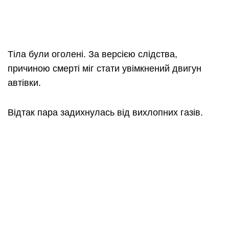
Тіла були оголені. За версією слідства,
причиною смерті міг стати увімкнений двигун
автівки.
Відтак пара задихнулась від вихлопних газів.