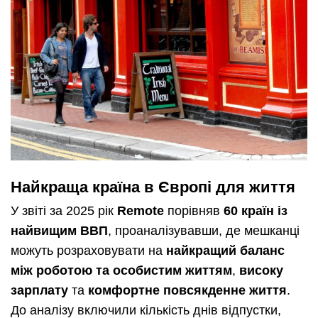
Найкраща країна в Європі для життя
У звіті за 2025 рік
Remote
порівняв
60 країн із
найвищим ВВП
, проаналізувавши, де мешканці
можуть розраховувати на
найкращий баланс
між роботою та особистим життям
,
високу
зарплату
та
комфортне повсякденне життя
.
До аналізу включили кількість днів відпустки,