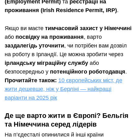
(Employment Permit)
та
реєстрації на
проживання (Irish Residence Permit, IRP)
.
Якщо ви маєте
тимчасовий захист у Німеччині
або
посвідку на проживання
, варто
заздалегідь уточнити
, чи потрібен вам дозвіл
на роботу в Ірландії. Це можна зробити через
ірландську міграційну службу
або
безпосередньо у
потенційного роботодавця
.
Прочитайте також:
10 європейських міст, де
жити дешевше, ніж у Берліні — найкращі
варіанти на 2025 рік
Де ще варто жити в Європі? Бельгія
та Німеччина серед лідерів
На п’єдесталі опинилися й інші країни