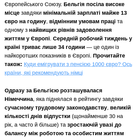
Європейського Союзу.
Бельгія посіла високе
місце
завдяки
мінімальній зарплаті майже 13
євро на годину
,
відмінним умовам праці
та
одному з
найвищих рівнів задоволення
життям у Європі
.
Середній робочий тиждень у
країні триває лише 34 години
— це один із
найкоротших показників в Європі.
Прочитайте
також:
Куди емігрувати з пенсією 1000 євро? Ось
країни, які рекомендують німці
Одразу за Бельгією розташувалася
Німеччина
, яка піднялася в рейтингу завдяки
сучасному трудовому законодавству
,
великій
кількості днів відпустки
(щонайменше 30 на
рік, а часто й більше) та
зростаючій увазі до
балансу між роботою та особистим життям