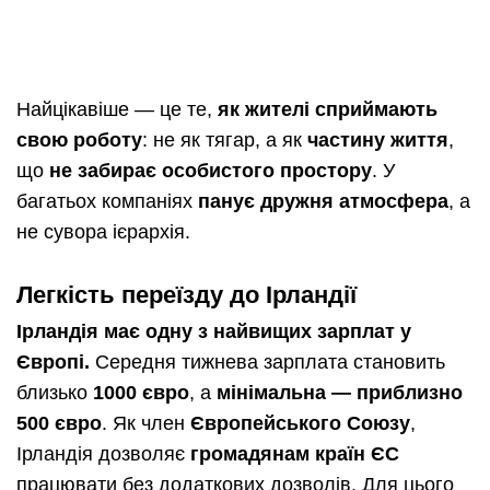
Найцікавіше — це те,
як жителі сприймають
свою роботу
: не як тягар, а як
частину життя
,
що
не забирає особистого простору
. У
багатьох компаніях
панує дружня атмосфера
, а
не сувора ієрархія.
Легкість переїзду до Ірландії
Ірландія має одну з найвищих зарплат у
Європі.
Середня тижнева зарплата становить
близько
1000 євро
, а
мінімальна — приблизно
500 євро
. Як член
Європейського Союзу
,
Ірландія дозволяє
громадянам країн ЄС
працювати без додаткових дозволів. Для цього