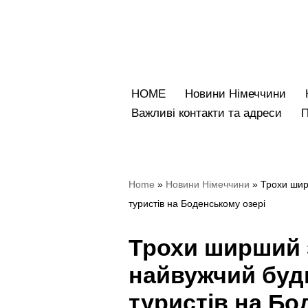
Перейти
до
вмісту
HOME
Новини Німеччини
Bажливі контакти та адреси
Home
»
Новини Німеччини
»
Трохи шир
туристів на Боденському озері
Трохи ширший 
найвужчий буд
туристів на Бо