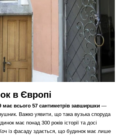
ок в Європі
29 має всього 57 сантиметрів завширшки
—
рушник. Важко уявити, що така вузька споруда
инок має понад 300 років історії та досі
Хоч із фасаду здається, що будинок має лише