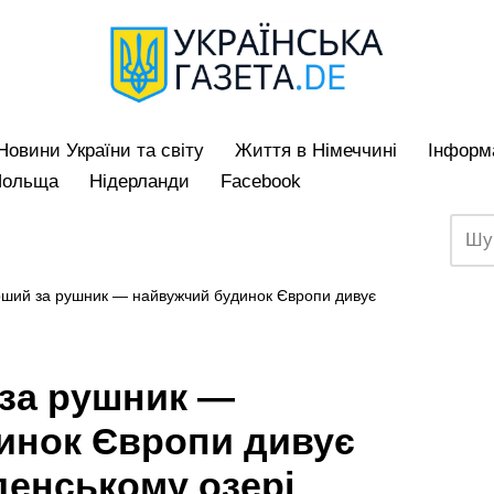
Hовини України та світу
Життя в Німеччині
Iнформа
Польща
Нідерланди
Facebook
ший за рушник — найвужчий будинок Європи дивує
за рушник —
инок Європи дивує
денському озері