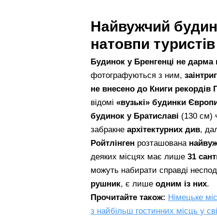
Найвужчий будин
натовпи туристів
Будинок у Бренгенці не дарма 
фотографуються з ним,
заінтри
не внесено до Книги рекордів 
відомі
«вузькі» будинки Європ
будинок у Братиславі
(130 см) 
забракне
архітектурних див
, да
Ройтлінген
розташована
найвуж
деяких місцях має лише
31 сан
можуть набирати справді неспо
рушник
, є лише
одним із них
.
Прочитайте також:
Німецьке мі
з найбільш гостинних місць у сві