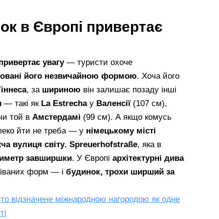
ок в Європі привертає
привертає увагу
— туристи охоче
говані його незвичайною формою
. Хоча його
Гіннеса
, за
шириною
він залишає позаду інші
и
— такі як
La Estrecha
у
Валенсії
(107 см),
чи той в
Амстердамі
(99 см). А якщо комусь
леко йти не треба — у
німецькому місті
ча вулиця світу
,
Spreuerhofstraße
, яка в
тиметр завширшки
. У Європі
архітектурні дива
діваних форм — і
будинок, трохи ширший за
сто відзначене міжнародною нагородою як одне
ті