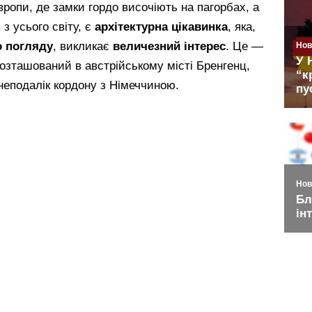
ропи, де замки гордо височіють на пагорбах, а
з усього світу, є
архітектурна цікавинка
, яка,
о погляду
, викликає
величезний інтерес
. Це —
розташований в австрійському місті Бренгенц,
неподалік кордону з Німеччиною.