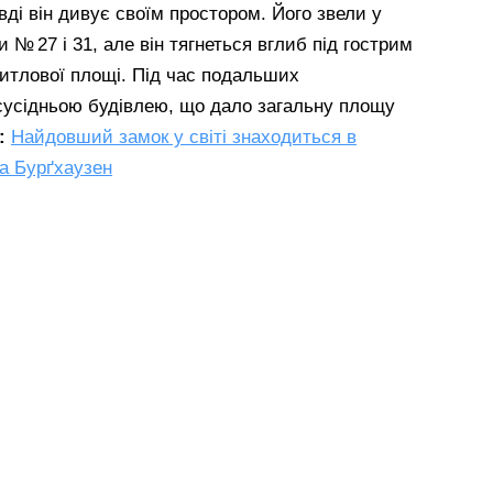
вді він дивує своїм простором. Його звели у
№ 27 і 31, але він тягнеться вглиб під гострим
житлової площі. Під час подальших
 сусідньою будівлею, що дало загальну площу
:
Найдовший замок у світі знаходиться в
на Бурґхаузен