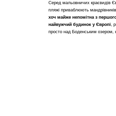
Серед мальовничих краєвидів Єв
пляжі приваблюють мандрівників 
хоч майже непомітна з першог
найвужчий будинок у Європі
, 
просто над Боденським озером, 