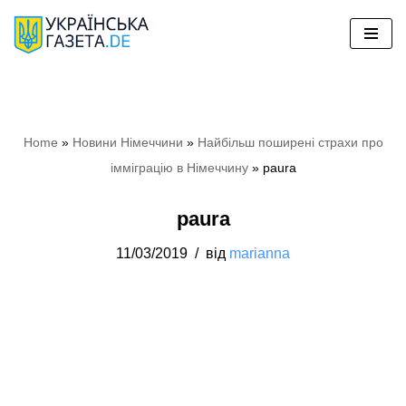
Перейти
до
вмісту
Home
»
Новини Німеччини
»
Найбільш поширені страхи про
імміграцію в Німеччину
»
paura
paura
11/03/2019
від
marianna