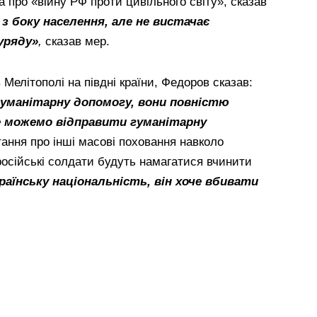
 а про «війну РФ проти цивільного світу», сказав
з боку населення, але не вистачає
уряду»
,
сказав мер.
Мелітополі на півдні країни, Федоров сказав:
гуманітарну допомогу, вони повністю
е можемо відправити гуманітарну
тання про інші масові поховання навколо
російські солдати будуть намагатися вчинити
раїнську національність, він хоче вбивати