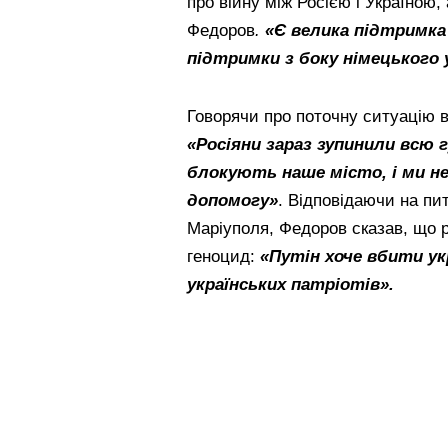
про війну між Росією і Україною,
Федоров
.
«Є велика підтримка 
підтримки з боку німецького 
Говорячи про поточну ситуацію в 
«Росіяни зараз зупинили всю 
блокують наше місто, і ми н
допомогу»
. Відповідаючи на пи
Маріуполя, Федоров сказав, що 
геноцид:
«Путін хоче вбити ук
українських патріотів».