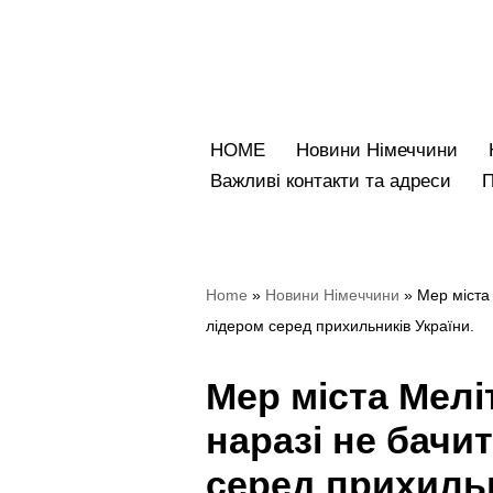
Перейти
до
вмісту
HOME
Новини Німеччини
Bажливі контакти та адреси
Home
»
Новини Німеччини
»
Мер міста
лідером серед прихильників України.
Мер міста Мелі
наразі не бачи
серед прихильн