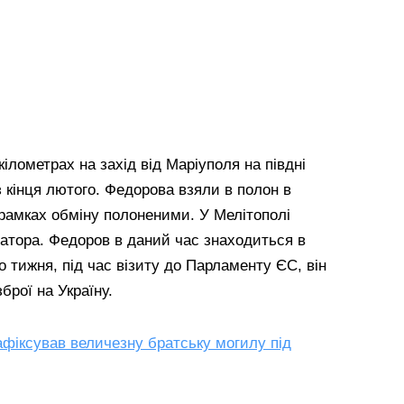
ілометрах на захід від Маріуполя на півдні
з кінця лютого. Федорова взяли в полон в
 рамках обміну полоненими. У Мелітополі
натора. Федоров в даний час знаходиться в
о тижня, під час візиту до Парламенту ЄС, він
брої на Україну.
афіксував величезну братську могилу під