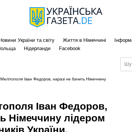
Hовини України та світу
Життя в Німеччині
Iнформа
Польща
Нідерланди
Facebook
 Мелітополя Іван Федоров, наразі не бачить Німеччину
тополя Іван Федоров,
ть Німеччину лідером
иків України.