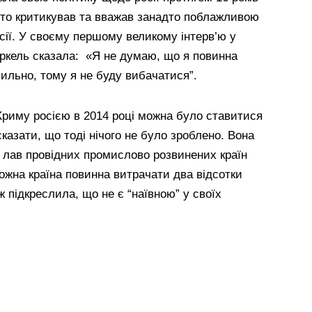
о хто критикував та вважав занадто поблажливою
сії. У своєму першому великому інтерв’ю у
Меркель сказала: «Я не думаю, що я повинна
ильно, тому я не буду вибачатися”.
Криму росією в 2014 році можна було ставитися
казати, що тоді нічого не було зроблено. Вона
з лав провідних промислово розвинених країн
кожна країна повинна витрачати два відсотки
 підкреслила, що не є “наївною” у своїх