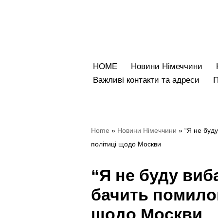
Перейти
до
вмісту
HOME
Новини Німеччини
Bажливі контакти та адреси
Home
»
Новини Німеччини
»
“Я не буд
політиці щодо Москви
“Я не буду виб
бачить помилок
щодо Москви