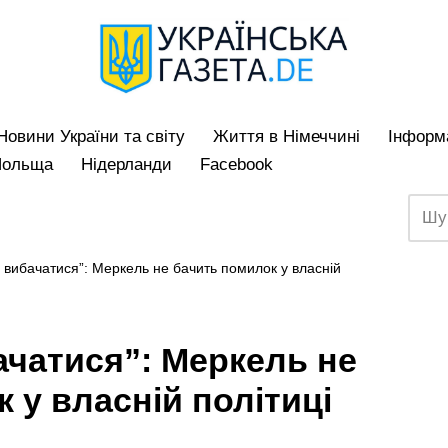
Hовини України та світу
Життя в Німеччині
Iнформа
Польща
Нідерланди
Facebook
у вибачатися”: Меркель не бачить помилок у власній
ачатися”: Меркель не
 у власній політиці