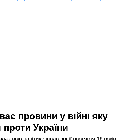
ває провини у війні яку
 проти України
ла свою політику щодо росії протягом 16 років