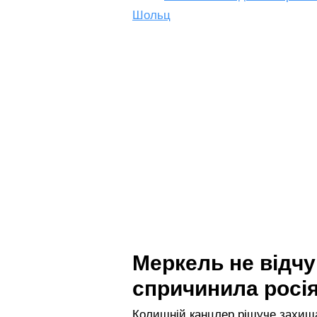
Шольц
Меркель не відчу
спричинила росія
Колишній канцлер рішуче захища