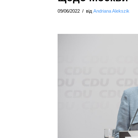
09/06/2022
від
Andriana Alekszik