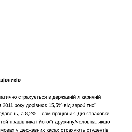
цівників
атично страхується в державній лікарняній
я 2011 року дорівнює 15,5% від заробітної
едавець, а 8,2% – сам працівник. Дія страховки
ей працівника і його/її дружину/чоловіка, якщо
умовах у державних касах страхують студентів