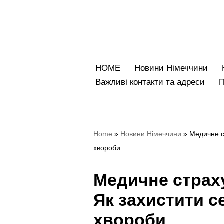
Перейти
до
вмісту
HOME
Новини Німеччини
Bажливі контакти та адреси
Home
»
Новини Німеччини
»
Медичне с
хвороби
Медичне страху
Як захистити с
хвороби