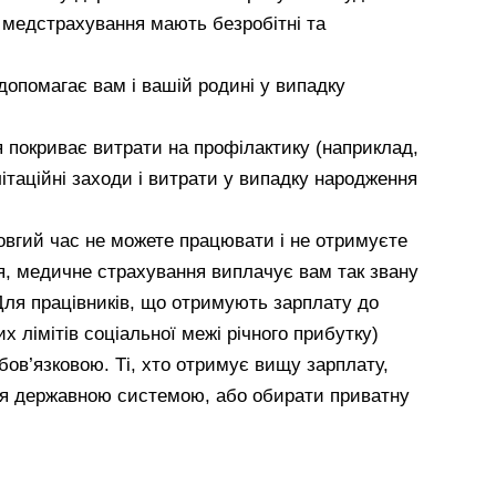
е медстрахування мають безробітні та
опомагає вам і вашій родині у випадку
 покриває витрати на профілактику (наприклад,
літаційні заходи і витрати у випадку народження
овгий час не можете працювати і не отримуєте
я, медичне страхування виплачує вам так звану
Для працівників, що отримують зарплату до
х лімітів соціальної межі річного прибутку)
ов’язковою. Ті, хто отримує вищу зарплату,
ся державною системою, або обирати приватну