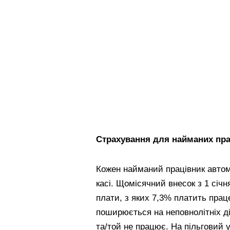
Страхування для найманих пра
Кожен найманий працівник автом
касі. Щомісячний внесок з 1 січн
плати, з яких 7,3% платить прац
поширюється на неповнолітніх діт
та/той не працює. На пільговий 