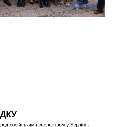
АДКУ
ед російським посольством у Берліні з