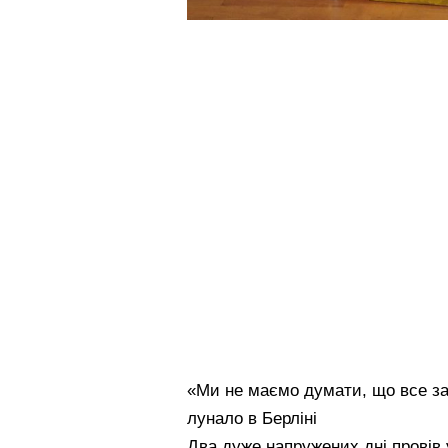
«Ми не маємо думати, що все за
лунало в Берліні
Два дуже напружених дні провів