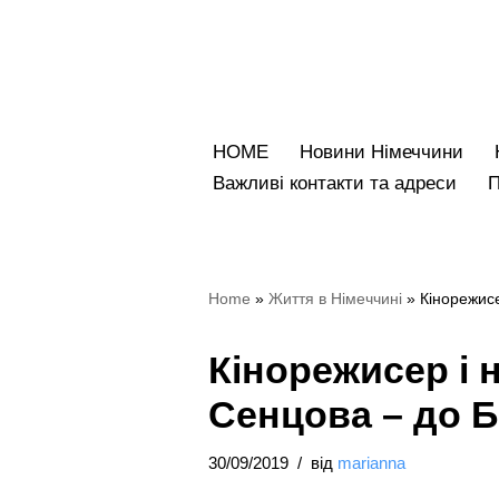
Перейти
до
вмісту
HOME
Новини Німеччини
Bажливі контакти та адреси
Home
»
Життя в Німеччині
»
Кінорежисе
Кінорежисер і 
Сенцова – до Б
30/09/2019
від
marianna