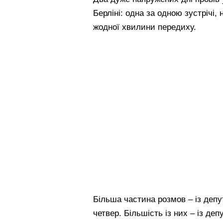
Берліні: одна за одною зустрічі,
жодної хвилини передиху.
Більша частина розмов – із депут
четвер. Більшість із них – із де