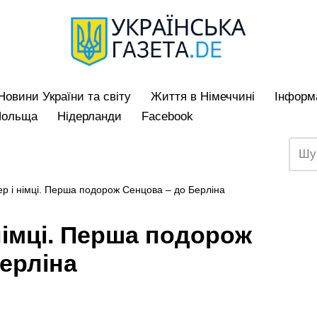
Hовини України та світу
Життя в Німеччині
Iнформа
Польща
Нідерланди
Facebook
р і німці. Перша подорож Сенцова – до Берліна
німці. Перша подорож
ерліна