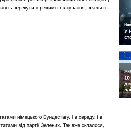
 навіть перекуси в режимі спілкування, реально –
атами німецького Бундестагу. І в середу, і в
путатами від партії Зелених. Так вже склалося,