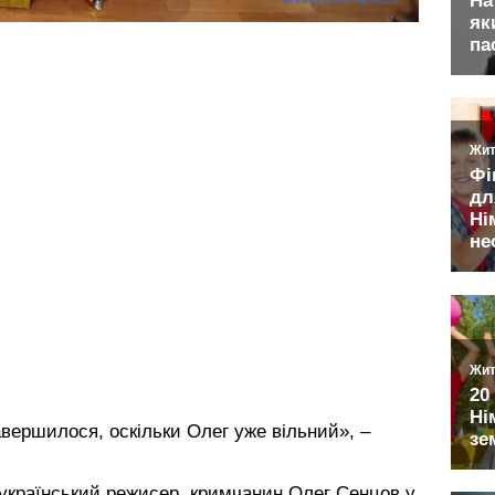
вершилося, оскільки Олег уже вільний», –
 український режисер, кримчанин Олег Сенцов у