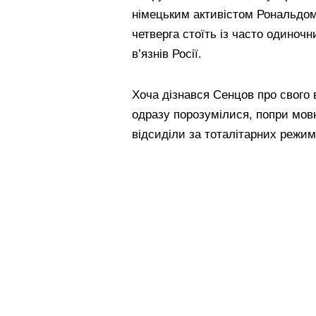
німецьким активістом Рональдом 
четверга стоїть із часто одиноч
в’язнів Росії.
Хоча дізнався Сенцов про свого 
одразу порозумілися, попри мовн
відсиділи за тоталітарних режим