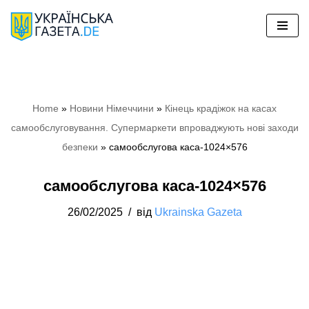
Перейти
до
вмісту
Home
»
Новини Німеччини
»
Кінець крадіжок на касах
самообслуговування. Супермаркети впроваджують нові заходи
безпеки
»
самообслугова каса-1024×576
самообслугова каса-1024×576
26/02/2025
від
Ukrainska Gazeta