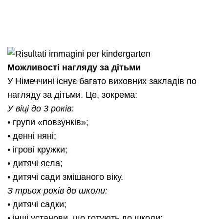
Можливості нагляду за дітьми
У Німеччині існує багато виховних закладів по
нагляду за дітьми. Це, зокрема:
У віці до 3 років:
• групи «повзунків»;
• денні няні;
• ігрові кружки;
• дитячі ясла;
• дитячі сади змішаного віку.
З трьох років до школи:
• дитячі садки;
• інші установи, що готують до школи;