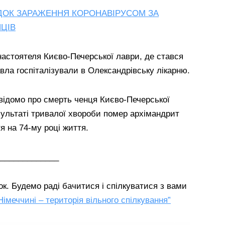
ІДОК ЗАРАЖЕННЯ КОРОНАВІРУСОМ ЗА
ЦІВ
настоятеля Києво-Печерської лаври, де стався
вла госпіталізували в Олександрівську лікарню.
о відомо про смерть ченця Києво-Печерської
зультаті тривалої хвороби помер архімандрит
я на 74-му році життя.
_____________
к. Будемо раді бачитися і спілкуватися з вами
Німеччині – територія вільного спілкування”