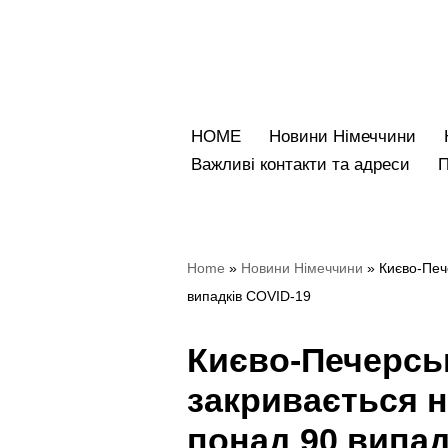
Перейти
до
вмісту
HOME
Новини Німеччини
Bажливі контакти та адреси
Home
»
Новини Німеччини
»
Києво-Печ
випадків COVID-19
Києво-Печерсь
закривається н
понад 90 випад