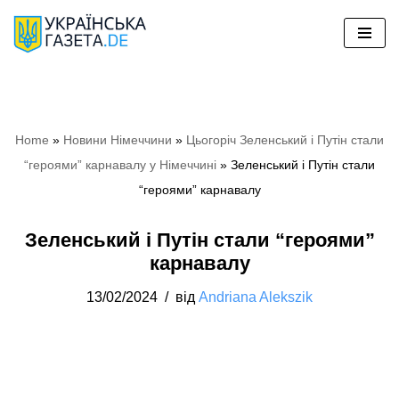
Перейти
до
вмісту
Home
»
Новини Німеччини
»
Цьогоріч Зеленський і Путін стали
“героями” карнавалу у Німеччині
»
Зеленський і Путін стали
“героями” карнавалу
Зеленський і Путін стали “героями”
карнавалу
13/02/2024
від
Andriana Alekszik