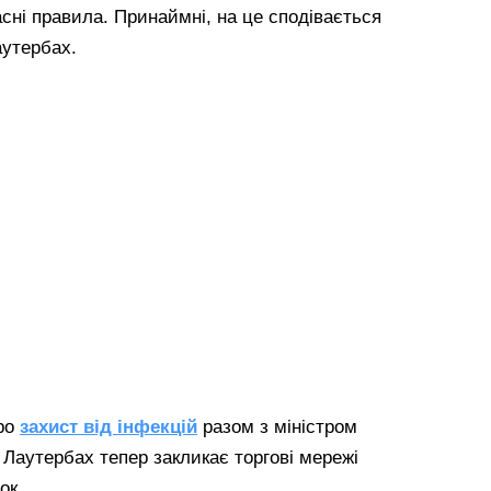
сні правила. Принаймні, на це сподівається
аутербах.
про
захист від інфекцій
разом з міністром
Лаутербах тепер закликає торгові мережі
ок.