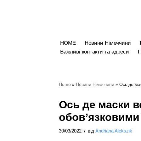
Перейти
до
вмісту
HOME
Новини Німеччини
Bажливі контакти та адреси
Home
»
Новини Німеччини
»
Ось де мас
Ось де маски в
обов’язковими 
30/03/2022
від
Andriana Alekszik