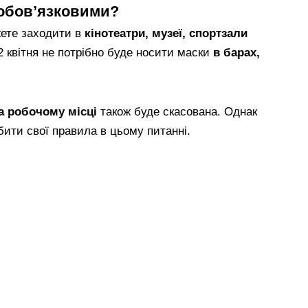
 обов’язковими?
жете заходити в
кінотеатри, музеї, спортзали
 2 квітня не потрібно буде носити маски
в барах,
а робочому місці
також буде скасована. Однак
ити свої правила в цьому питанні.