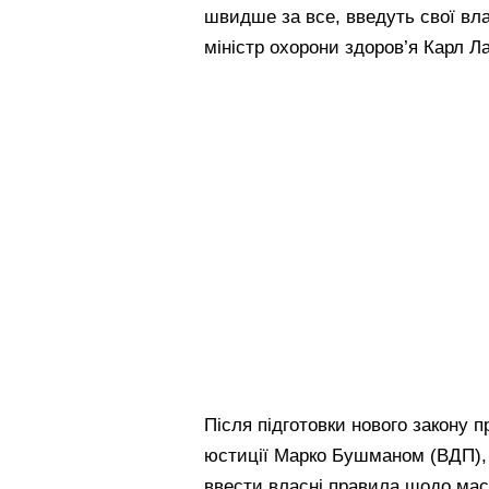
швидше за все, введуть свої вла
міністр охорони здоров’я Карл Л
Після підготовки нового закону 
юстиції Марко Бушманом (ВДП), 
ввести власні правила щодо мас