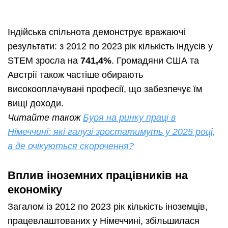
Індійська спільнота демонструє вражаючі
результати: з 2012 по 2023 рік кількість індусів у
STEM зросла на
741,4%
. Громадяни США та
Австрії також частіше обирають
високооплачувані професії, що забезпечує їм
вищі доходи.
Читайте також
Буря на ринку праці в
Німеччині: які галузі зростатимуть у 2025 році,
а де очікуються скорочення?
Вплив іноземних працівників на
економіку
Загалом із 2012 по 2023 рік кількість іноземців,
працевлаштованих у Німеччині, збільшилася