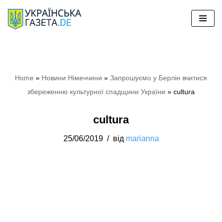
Перейти
до
вмісту
Home
»
Новини Німеччини
»
Запрошуємо у Берлін вчитися
збереженню культурної спадщини України
»
cultura
cultura
25/06/2019
від
marianna