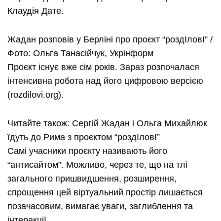
Клаудія Дате.
Жадан розповів у Берліні про проєкт “роздІловІ” /
Фото: Ольга Танасійчук, Укрінформ
Проєкт існує вже сім років. Зараз розпочалася
інтенсивна робота над його цифровою версією
(rozdilovi.org).
Читайте також: Сергій Жадан і Ольга Михайлюк
їдуть до Рима з проєктом “роздІловІ”
Самі учасники проєкту називають його
“антисайтом”. Можливо, через те, що на тлі
загального пришвидшення, розширення,
спрощення цей віртуальний простір лишається
позачасовим, вимагає уваги, заглиблення та
інтеракції.