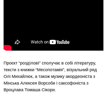
Проєкт “роздІловІ” сполучає в собі літературу,
тексти з книжки “Месопотамія”, візуальний ряд
Олі Михайлюк, а також музику акордеоніста з
Мінська Алексея Ворсоби і саксофоніста з
Вроцлава Томаша Сікори.