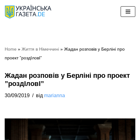
Перейти
до
вмісту
Home
»
Життя в Німеччині
»
Жадан розповів у Берліні про
проект ”роздІловІ”
Жадан розповів у Берліні про проект
”роздІловІ”
30/09/2019
від
marianna