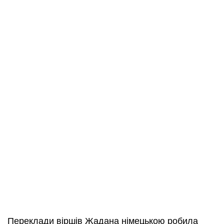
Переклади віршів Жадана німецькою робила