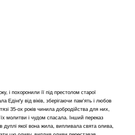
ку, і похоронили її під престолом старої
а Едінґу від віків, зберігаючи пам’ять і любов
отязі 35-ох років чинила добродійства для них,
їх молитви і чудом спасала. Інший переказ
 в дуплі якої вона жила, випливала свята олива,
вати цю оливу, виплив оливи переставав.