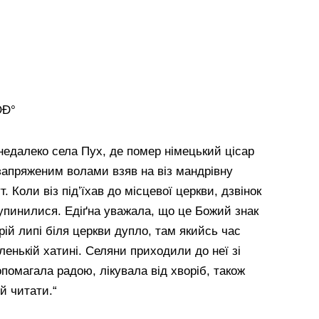
„недалеко села Пух, де помер німецький цісар
запряженим волами взяв на віз мандрівну
ут. Коли віз під’їхав до місцевої церкви, дзвінок
 зупинилися. Едіґна уважала, що це Божий знак
рій липі біля церкви дупло, там якийсь час
ленькій хатині. Селяни приходили до неї зі
опомагала радою, лікувала від хворіб, також
й читати.“