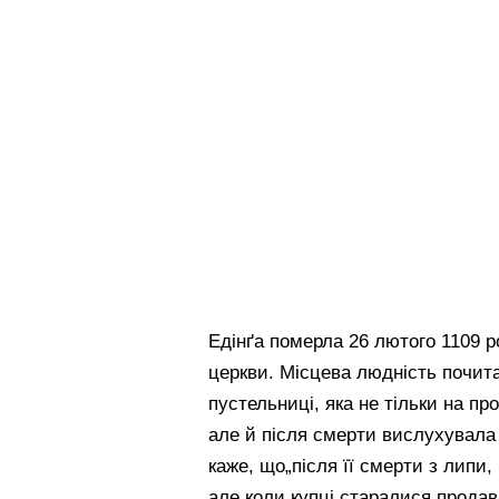
Едінґа померла 26 лютого 1109 ро
церкви. Місцева людність почитал
пустельниці, яка не тільки на пр
але й після смерти вислухувала 
каже, що„після її смерти з липи,
але коли купці старалися прода