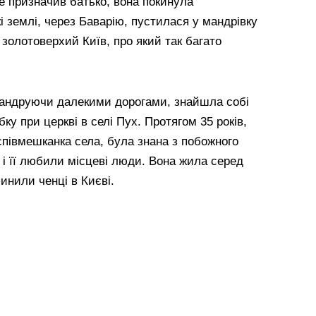
е призначив батько, вона покинула
кі землі, через Баварію, пустилася у мандрівку
 золотоверхий Київ, про який так багато
 мандруючи далекими дорогами, знайшла собі
бку при церкві в селі Пух. Протягом 35 років,
 співмешканка села, була знана з побожного
, і її любили місцеві люди. Вона жила серед
инили ченці в Києві.