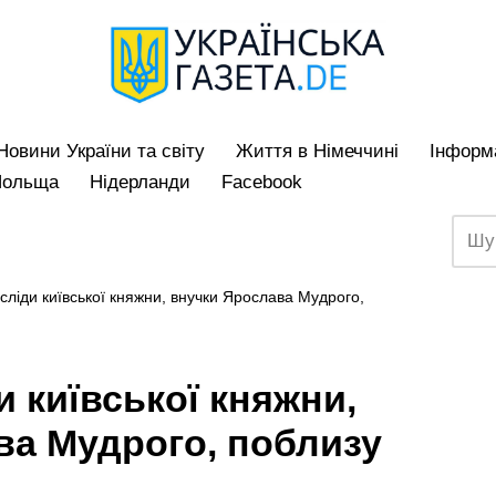
Hовини України та світу
Життя в Німеччині
Iнформа
Польща
Нідерланди
Facebook
 сліди київської княжни, внучки Ярослава Мудрого,
и київської княжни,
ва Мудрого, поблизу