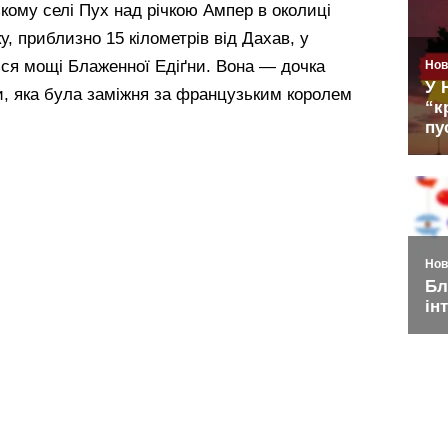
ому селі Пух над річкою Ампер в околиці
 приблизно 15 кілометрів від Дахав, у
ься мощі Блаженної Едіґни. Вона — дочка
и, яка була заміжня за французьким королем