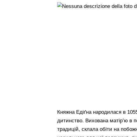
Княжна Едіґна народилася в 1055
дитинство. Вихована матір’ю в п
традицій, склала обіти на побож