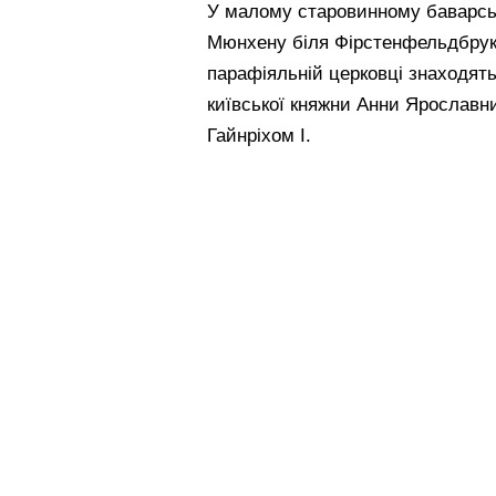
У малому старовинному баварськ
Мюнхену біля Фірстенфельдбруку,
парафіяльній церковці знаходят
київської княжни Анни Ярославн
Гайнріхом І.