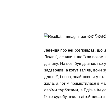
Легенда про неї розповідає, що 
Людвіґ, селянин, що їхав возом 
дівчину. На возі був дзвінок і ког
задзвонив, а когут запіяв, вони
для неї, і вона, знайшовши у ста
жила, а потім примістилася в ма
своїми турботами, а Едіґна їм д
їхню худобу, вчила дітей писати 