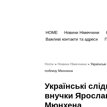
Перейти
до
вмісту
HOME
Новини Німеччини
Bажливі контакти та адреси
Home
»
Новини Німеччини
»
Українські
поблизу Мюнхена
Українські слід
внучки Яросла
Мюнхена