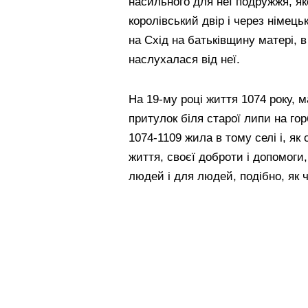
насильного для неї подружжя, як
королівський двір і через німець
на Схід на батьківщину матері, в
наслухалася від неї.
На 19-му році життя 1074 року,
притулок біля старої липи на гор
1074-1109 жила в тому селі і, як
життя, своєї доброти і допомоги
людей і для людей, подібно, як ч