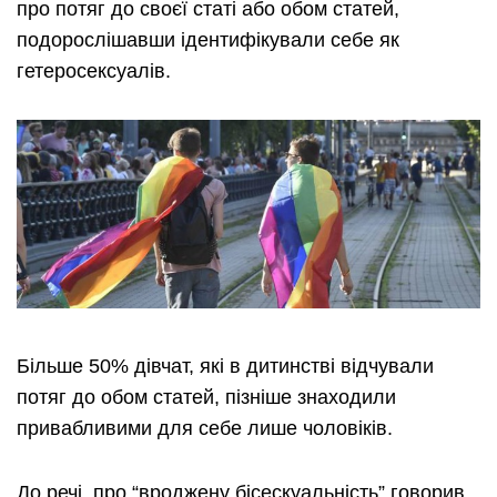
про потяг до своєї статі або обом статей,
подорослішавши ідентифікували себе як
гетеросексуалів.
Більше 50% дівчат, які в дитинстві відчували
потяг до обом статей, пізніше знаходили
привабливими для себе лише чоловіків.
До речі, про “вроджену бісескуальність” говорив