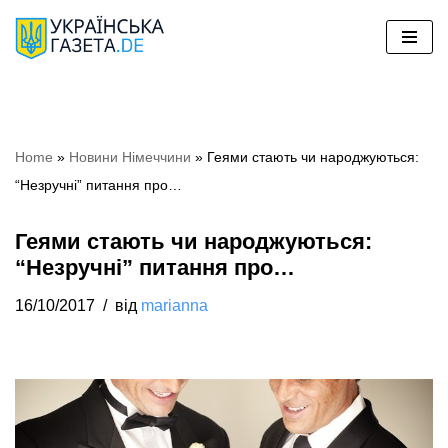
Перейти
до
вмісту
Home
»
Новини Німеччини
»
Геями стають чи народжуються:
“Незручні” питання про…
Геями стають чи народжуються:
“Незручні” питання про…
16/10/2017
від
marianna