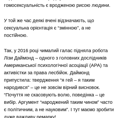
гомосексуальність є вродженою рисою людини.
У той же час деякі вчені відзначають, що
сексуальна орієнтація є “змінною”, а не
постійною.
Так, у 2016 році чималий галас підняла робота
Лізи Даймонд – одного з головних дослідників
Американської психологічної асоціації (АРА) та
активістки за права лесбійок. Даймонд
припустила: твердження “я гей – я таким
народився” – це не зовсім вірний висновок.
“Почуття не скасовують волю, поведінка – це
вибір. Аргумент “народжений таким чином” часто
є політичним, а не науковим”. І тут маємо зробити
дуже важливу ремарку!