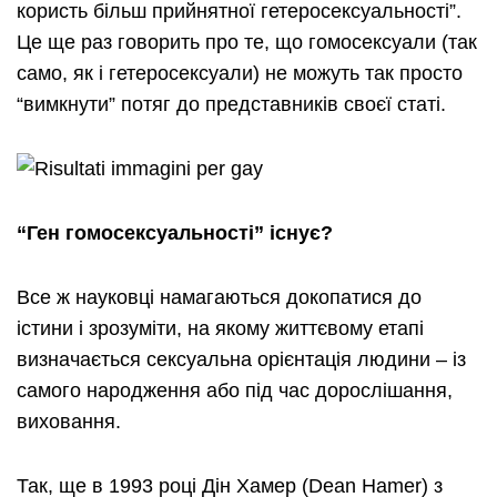
користь більш прийнятної гетеросексуальності”.
Це ще раз говорить про те, що гомосексуали (так
само, як і гетеросексуали) не можуть так просто
“вимкнути” потяг до представників своєї статі.
“Ген гомосексуальності” існує?
Все ж науковці намагаються докопатися до
істини і зрозуміти, на якому життєвому етапі
визначається сексуальна орієнтація людини – із
самого народження або під час дорослішання,
виховання.
Так, ще в 1993 році Дін Хамер (Dean Hamer) з