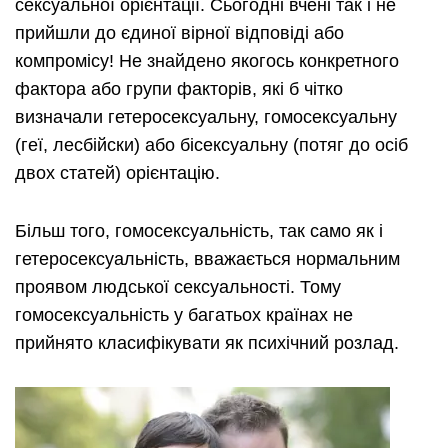
сексуальної орієнтації. Сьогодні вчені так і не
прийшли до єдиної вірної відповіді або
компромісу! Не знайдено якогось конкретного
фактора або групи факторів, які б чітко
визначали гетеросексуальну, гомосексуальну
(геї, лесбійски) або бісексуальну (потяг до осіб
двох статей) орієнтацію.
Більш того, гомосексуальність, так само як і
гетеросексуальність, вважається нормальним
проявом людської сексуальності. Тому
гомосексуальність у багатьох країнах не
прийнято класифікувати як психічний розлад.