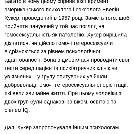
Багато в чому цьому сприяв експеримент
американського психолога і сексолога Евелін
Хукер, проведений в 1957 році. Замість того, щоб
прийняти пануючий у той час погляд на
гомосексуальність як патологію, Хукер вирішила
дізнатися, чи дійсно гомо- і гетеросексуали
відрізняються за рівнем психологічної
адаптованості. Вона відмовилася проводити свої
тести серед пацієнтів психіатричних клінік чи
ув’язнених – у групу опитуваних увійшли
добровольці гомо- і гетеросексуальної орієнтації,
які вели звичайне життя. При цьому чоловіки з
двох груп були однакові за віком, освітою та
рівнем IQ.
Далі Хукер запропонувала іншим психологам