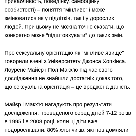
привабливість, поведінку, самооцінку
особистості) – поняття “мінливе” і може
змінюватися як у підлітків, так і у дорослих
людей. При цьому не можна точно сказати, що
конкретно може “підштовхувати” до таких змін.
Про сексуальну орієнтацію як “мінливе явище”
говорили вчені з Університету Джонса Хопкінса.
Лоуренс Майєр і Пол Макх’ю під час свого
дослідження не знайшли достатніх доказ того,
що сексуальна орієнтація – це вроджена даність.
Майєр і Макх’ю нагадують про результати
дослідження, проведеного серед дітей 7-12 років
в 1995 і в 2008 році, коли ці діти вже
подорослішали. 80% хлопчиків, які повідомляли