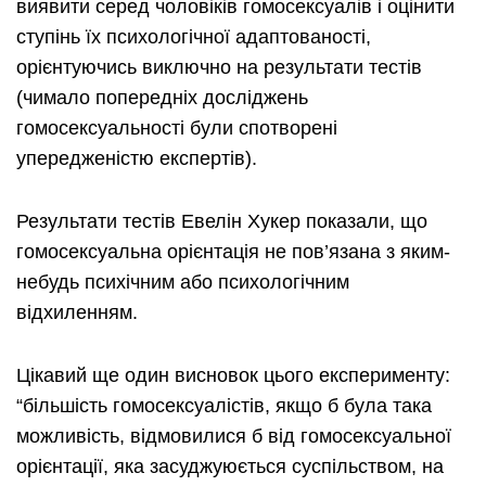
виявити серед чоловіків гомосексуалів і оцінити
ступінь їх психологічної адаптованості,
орієнтуючись виключно на результати тестів
(чимало попередніх досліджень
гомосексуальності були спотворені
упередженістю експертів).
Результати тестів Евелін Хукер показали, що
гомосексуальна орієнтація не пов’язана з яким-
небудь психічним або психологічним
відхиленням.
Цікавий ще один висновок цього експерименту:
“більшість гомосексуалістів, якщо б була така
можливість, відмовилися б від гомосексуальної
орієнтації, яка засуджуюється суспільством, на