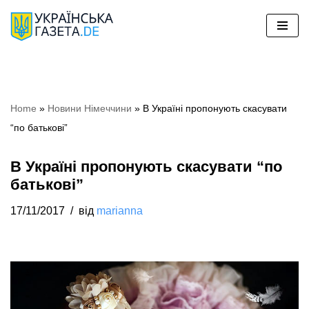
Перейти
до
вмісту
Home
»
Новини Німеччини
»
В Україні пропонують скасувати
“по батькові”
В Україні пропонують скасувати “по
батькові”
17/11/2017
від
marianna