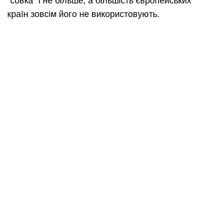
“совка” і не більше, а більшість європейських
країн зовсім його не використовують.