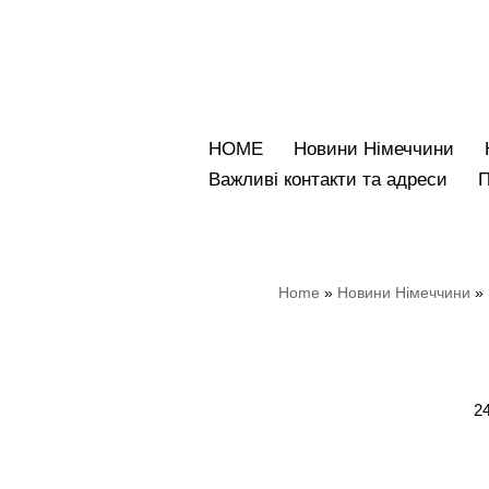
Перейти
до
вмісту
HOME
Новини Німеччини
Bажливі контакти та адреси
Home
»
Новини Німеччини
»
24