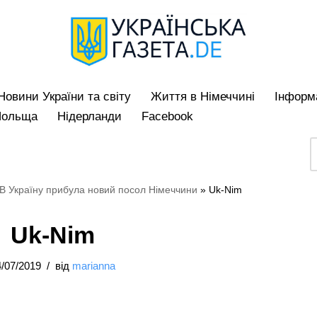
Hовини України та світу
Життя в Німеччині
Iнформа
Польща
Нідерланди
Facebook
В Україну прибула новий посол Німеччини
»
Uk-Nim
Uk-Nim
/07/2019
від
marianna