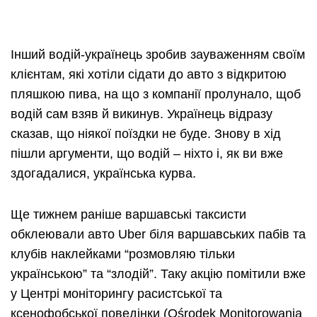
Інший водій-українець зробив зауваженням своїм
клієнтам, які хотіли сідати до авто з відкритою
пляшкою пива, на що з компанії пролунало, щоб
водій сам взяв й викинув. Українець відразу
сказав, що ніякої поїздки не буде. Знову в хід
пішли аргументи, що водій – ніхто і, як ви вже
здогадалися, українська курва.
Ще тижнем раніше варшавські таксисти
обклеювали авто Uber біля варшавських пабів та
клубів наклейками “розмовляю тільки
українською” та “злодій”. Таку акцію помітили вже
у Центрі моніторингу расистської та
ксенофобської поведінки (Ośrodek Monitorowania