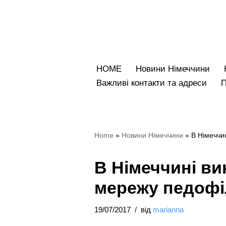
Перейти
до
вмісту
HOME
Новини Німеччини
Bажливі контакти та адреси
Home
»
Новини Німеччини
»
В Німеччи
В Німеччині в
мережу педофі
19/07/2017
від
marianna