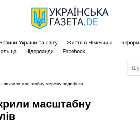
Hовини України та світу
Життя в Німеччині
Iнформа
Польща
Нідерланди
Facebook
ні викрили масштабну мережу педофілів
икрили масштабну
лів