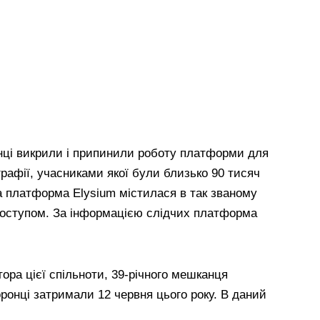
нці викрили і припинили роботу платформи для
графії, учасниками якої були близько 90 тисяч
а платформа Elysium містилася в так званому
доступом. За інформацією слідчих платформа
тора цієї спільноти, 39-річного мешканця
оронці затримали 12 червня цього року. В даний