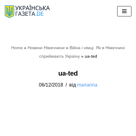
Перейти
до
вмісту
Home
»
Новини Німеччини
»
Війна і німці. Як в Німеччині
сприймають Україну
»
ua-ted
ua-ted
06/12/2018
від
marianna