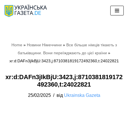
Перейти
до
вмісту
Home
»
Новини Німеччини
»
Все більше німців тікають з
батьківщини. Вони переїжджають до цієї країни
»
xr:d:DAFn3jIkBjU:3423,j:8710381819172492360,t:24022821
xr:d:DAFn3jIkBjU:3423,j:8710381819172
492360,t:24022821
25/02/2025
від
Ukrainska Gazeta