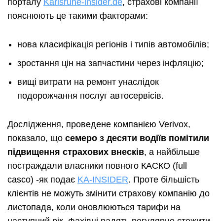
порталу
Karlsruhe-insider.de
, страхові компанії
пояснюють це такими факторами:
нова класифікація регіонів і типів автомобілів;
зростання цін на запчастини через інфляцію;
вищі витрати на ремонт унаслідок
подорожчання послуг автосервісів.
Дослідження, проведене компанією Verivox,
показало, що
семеро з десяти водіїв помітили
підвищення страхових внесків
, а найбільше
постраждали власники повного КАСКО (full
casco) -як подає
KA-INSIDER
. Проте більшість
клієнтів не можуть змінити страхову компанію до
листопада, коли оновлюються тарифи на
наступний рік. Фахівці радять регулярно стежити