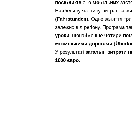
посібників
або
мобільних заст
Найбільшу частину витрат зазв
(
Fahrstunden
). Одне заняття тр
залежно від регіону. Програма т
уроки
: щонайменше
чотири пої
міжміськими дорогами
(
Überla
У результаті
загальні витрати н
1000 євро
.