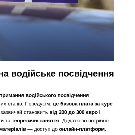
на водійське посвідчення
тримання водійського посвідчення
их етапів. Передусім, це
базова плата за курс
а зазвичай становить
від 200 до 300 євро
і
ти
та
теоретичні заняття
. Додатково потрібно
матеріалів
— доступ до
онлайн-платформ
,