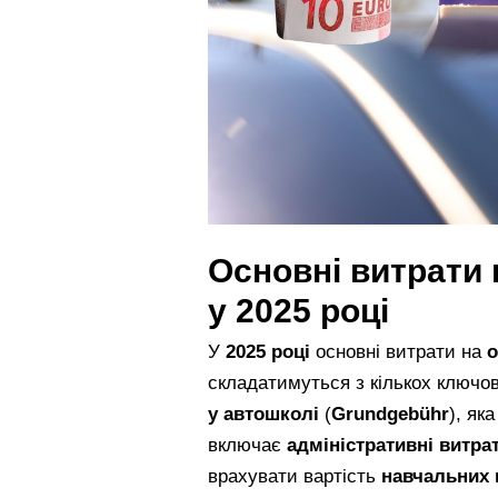
Основні витрати 
у 2025 році
У
2025 році
основні витрати на
о
складатимуться з кількох ключов
у автошколі
(
Grundgebühr
), як
включає
адміністративні витра
врахувати вартість
навчальних 