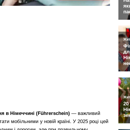
я в Німеччині (Führerschein)
— важливий
стати мобільними у новій країні. У 2025 році цей
дним і дорогим, але при правильному