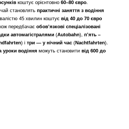
осунків
коштує орієнтовно
60–80 євро
.
ичай становлять
практичні заняття з водіння
ивалістю 45 хвилин коштує
від 40 до 70 євро
акож передбачає
обов’язкові спеціалізовані
здки автомагістралями
(
Autobahn
),
п’ять –
ndfahrten
) і
три — у нічний час
(
Nachtfahrten
).
а уроки водіння
можуть становити
від 600 до