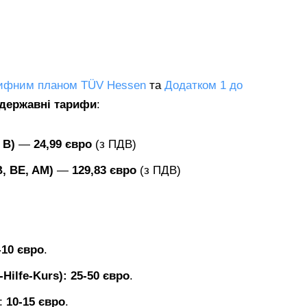
рифним планом TÜV Hessen
та
Додатком 1 до
 державні тарифи
:
 B)
—
24,99 євро
(з ПДВ)
B, BE, AM)
—
129,83 євро
(з ПДВ)
-10 євро
.
Hilfe-Kurs): 25-50 євро
.
:
10-15 євро
.