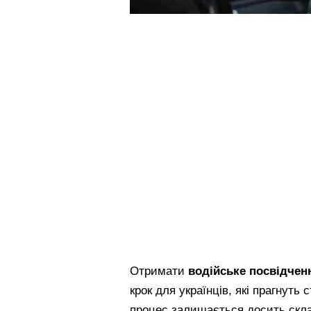
Отримати
водійське посвідченн
крок для українців, які прагнуть 
процес залишається досить скла