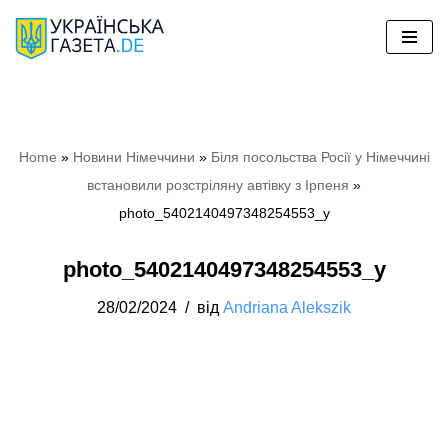
Перейти
до
вмісту
Home
»
Новини Німеччини
»
Біля посольства Росії у Німеччині
встановили розстріляну автівку з Ірпеня
»
photo_5402140497348254553_y
photo_5402140497348254553_y
28/02/2024
від
Andriana Alekszik