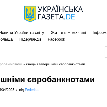
Hовини України та світу
Життя в Німеччині
Iнформа
Польща
Нідерланди
Facebook
євробанкнотами
»
кінець з теперішніми євробанкнотами
рішніми євробанкнотами
4/04/2025
від
Federica