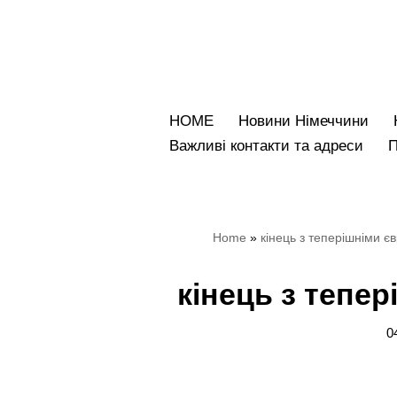
Перейти
до
вмісту
HOME
Новини Німеччини
Bажливі контакти та адреси
Home
»
кінець з теперішніми 
кінець з тепе
0