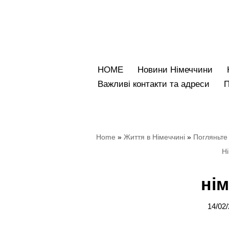
Перейти
до
вмісту
HOME
Новини Німеччини
Bажливі контакти та адреси
Home
»
Життя в Німеччині
»
Погляньте 
Ні
нім
14/02