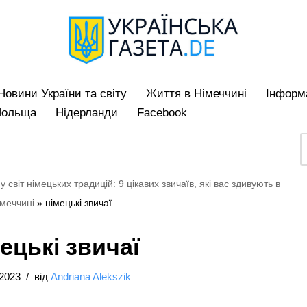
Hовини України та світу
Життя в Німеччині
Iнформа
Польща
Нідерланди
Facebook
у світ німецьких традицій: 9 цікавих звичаїв, які вас здивують в
меччині
»
німецькі звичаї
ецькі звичаї
/2023
від
Andriana Alekszik