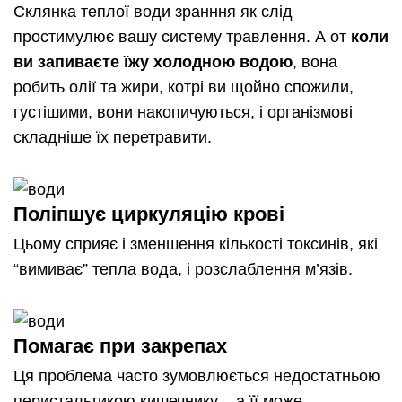
Склянка теплої води зранння як слід
простимулює вашу систему травлення. А от
коли
ви запиваєте їжу холодною водою
, вона
робить олії та жири, котрі ви щойно спожили,
густішими, вони накопичуються, і організмові
складніше їх перетравити.
Поліпшує циркуляцію крові
Цьому сприяє і зменшення кількості токсинів, які
“вимиває” тепла вода, і розслаблення м’язів.
Помагає при закрепах
Ця проблема часто зумовлюється недостатньою
перистальтикою кишечнику – а її може