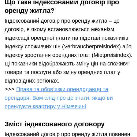
Що таке індексований договір про
оренду житла?
Індексований договір про оренду житла – це
договір, в якому встановлюється механізм
індексації орендної плати на підставі показників
індексу споживчих цін (Verbraucherpreisindex) або
індексу зростання орендних плат (Mietpreisindex).
Ці показники відображають зміну цін на споживчі
товари та послуги або зміну орендних плат у
відповідних регіонах.
>>>
Права та обов’язки орендодавця та
орендаря. Вам слід про це знати, якщо ви
орендуєте квартиру у Німеччині
Зміст індексованого договору
Індексований договір про оренду житла повинен