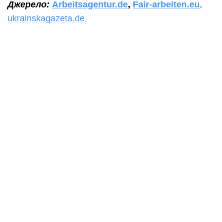
Джерело:
Arbeitsagentur.de
,
Fair-arbeiten.eu
,
ukrainskagazeta.de