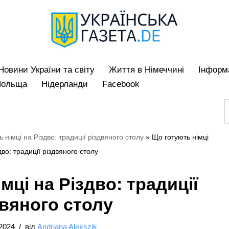
Hовини України та світу
Життя в Німеччині
Iнформа
Польща
Нідерланди
Facebook
 німці на Різдво: традиції різдвяного столу
»
Що готують німці
дво: традиції різдвяного столу
мці на Різдво: традиції
двяного столу
/2024
від
Andriana Alekszik