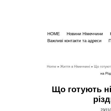
Перейти
до
вмісту
HOME
Новини Німеччини
Bажливі контакти та адреси
Home
»
Життя в Німеччині
»
Що готують
на Різ
Що готують ні
різ
23/11