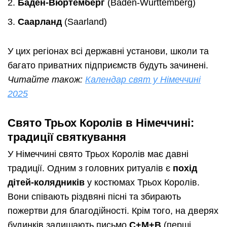
Баден-Вюртемберг
(Baden-Württemberg)
Саарланд
(Saarland)
У цих регіонах всі державні установи, школи та
багато приватних підприємств будуть зачинені.
Читайте також:
Календар свят у Німеччині
2025
Свято Трьох Королів в Німеччині:
традиції святкування
У Німеччині свято Трьох Королів має давні
традиції. Одним з головних ритуалів є
похід
дітей-колядників
у костюмах Трьох Королів.
Вони співають різдвяні пісні та збирають
пожертви для благодійності. Крім того, на дверях
будинків залишають письмо
C+M+B
(перші